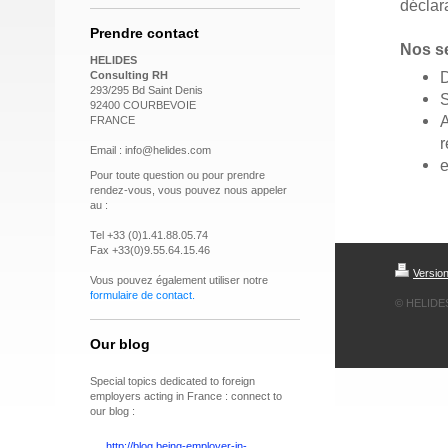
déclar
Prendre contact
Nos s
HELIDES
D
Consulting RH
293/295 Bd Saint Denis
S
92400 COURBEVOIE
A
FRANCE
Email : info@helides.com
e
Pour toute question ou pour prendre
rendez-vous, vous pouvez nous appeler
au :
Tel +33 (0)1.41.88.05.74
Fax +33(0)9.55.64.15.46
Versio
Vous pouvez également utiliser notre
formulaire de contact
.
© HELIDE
Our blog
Special topics dedicated to foreign
employers acting in France : connect to
our blog :
http://blog.being-employer-in-