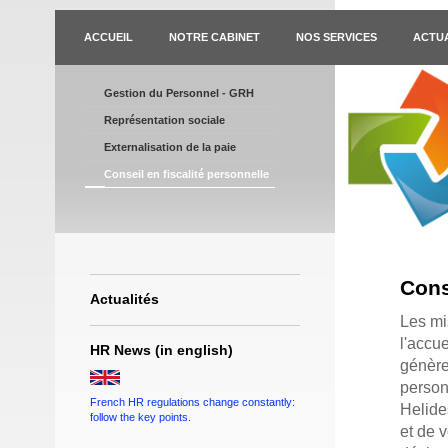
ACCUEIL
NOTRE CABINET
NOS SERVICES
ACTUA
Gestion du Personnel - GRH
Représentation sociale
Externalisation de la paie
Conseil en fiscalité personnelle
Cons
Actualités
Les mis
l'accu
HR News (in english)
génèren
personn
French HR regulations change constantly:
Helide
follow the key points.
et de 