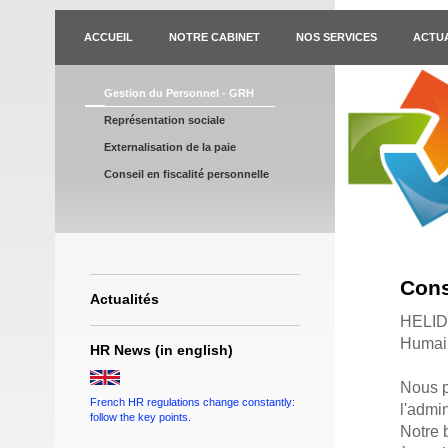
ACCUEIL
NOTRE CABINET
NOS SERVICES
ACTUA
Gestion du Personnel - GRH
Représentation sociale
Externalisation de la paie
Conseil en fiscalité personnelle
Cons
Actualités
HELIDE
Humai
HR News (in english)
Nous p
French HR regulations change constantly:
l'admin
follow the key points.
Notre 