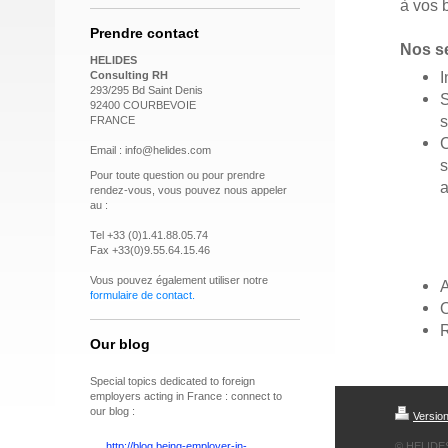
à vos 
Prendre contact
Nos s
HELIDES
I
Consulting RH
293/295 Bd Saint Denis
S
92400 COURBEVOIE
s
FRANCE
C
Email : info@helides.com
s
Pour toute question ou pour prendre
a
rendez-vous, vous pouvez nous appeler
au :
Tel +33 (0)1.41.88.05.74
Fax +33(0)9.55.64.15.46
Vous pouvez également utiliser notre
A
formulaire de contact
.
O
Our blog
Special topics dedicated to foreign
employers acting in France : connect to
our blog :
Versio
http://blog.being-employer-in-
© HELIDE