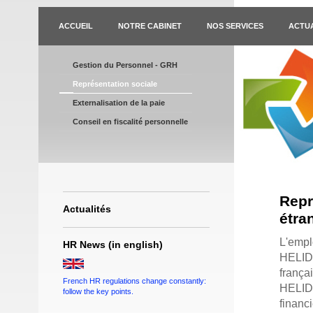
ACCUEIL
NOTRE CABINET
NOS SERVICES
ACTUA
Gestion du Personnel - GRH
Représentation sociale
Externalisation de la paie
Conseil en fiscalité personnelle
Repr
Actualités
étra
L'empl
HR News (in english)
HELIDE
françai
French HR regulations change constantly:
HELIDE
follow the key points.
financ