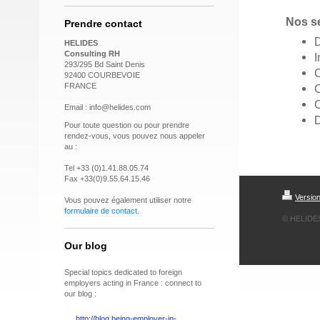
Nos s
Prendre contact
D
HELIDES
Consulting RH
I
293/295 Bd Saint Denis
C
92400 COURBEVOIE
FRANCE
C
C
Email : info@helides.com
D
Pour toute question ou pour prendre
rendez-vous, vous pouvez nous appeler
au :
Tel +33 (0)1.41.88.05.74
Fax +33(0)9.55.64.15.46
Versio
Vous pouvez également utiliser notre
formulaire de contact
.
© HELIDE
Our blog
Special topics dedicated to foreign
employers acting in France : connect to
our blog :
http://blog.being-employer-in-